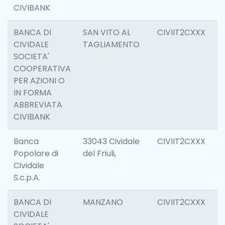
CIVIBANK
BANCA DI
SAN VITO AL
CIVIIT2CXXX
6
CIVIDALE
TAGLIAMENTO
SOCIETA'
COOPERATIVA
PER AZIONI O
IN FORMA
ABBREVIATA
CIVIBANK
Banca
33043 Cividale
CIVIIT2CXXX
1
Popolare di
del Friuli,
Cividale
S.c.p.A.
BANCA DI
MANZANO
CIVIIT2CXXX
6
CIVIDALE