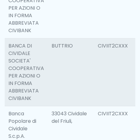
COOPERATIVA
PER AZIONI O
IN FORMA
ABBREVIATA
CIVIBANK
BANCA DI
BUTTRIO
CIVIIT2CXXX
6
CIVIDALE
SOCIETA'
COOPERATIVA
PER AZIONI O
IN FORMA
ABBREVIATA
CIVIBANK
Banca
33043 Cividale
CIVIIT2CXXX
6
Popolare di
del Friuli,
Cividale
S.c.p.A.