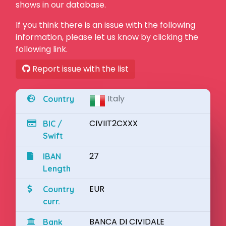
shows in our database.
If you think there is an issue with the following
information, please let us know by clicking the
following link.
Report issue with the list
Italy
Country
CIVIIT2CXXX
BIC /
Swift
27
IBAN
Length
EUR
Country
curr.
BANCA DI CIVIDALE
Bank