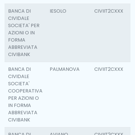
BANCA DI
IESOLO
CIVIIT2CXXX
3
CIVIDALE
SOCIETA' PER
AZIONI O IN
FORMA
ABBREVIATA
CIVIBANK
BANCA DI
PALMANOVA
CIVIIT2CXXX
6
CIVIDALE
SOCIETA'
COOPERATIVA
PER AZIONI O
IN FORMA
ABBREVIATA
CIVIBANK
BANCA DI
AVIANO
CIVIIT2CXXX
6