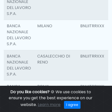
NAZIONALE
DEL LAVORO
S.P.A.
BANCA
MILANO
BNLIITRRXXX
NAZIONALE
DEL LAVORO
S.P.A.
BANCA
CASALECCHIO DI
BNLIITRRXXX
NAZIONALE
RENO
DEL LAVORO
S.P.A.
BANCA
ROMA
BNLIITRRXXX
Do you like cookies?
🍪 We use cookies to
NAZIONALE
ensure you get the best experience on our
DEL LAVORO
S.P.A.
website.
Learn more
I agree