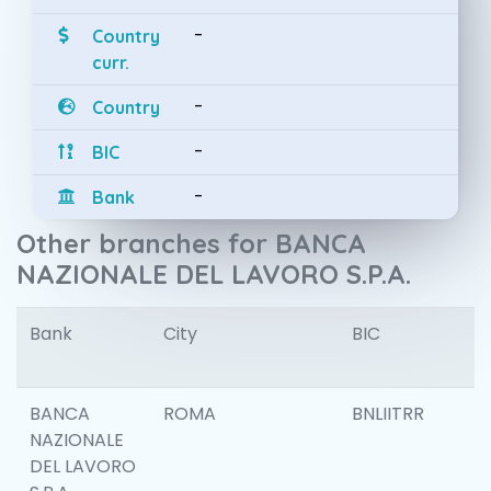
-
Country
curr.
-
Country
-
BIC
-
Bank
Other branches for BANCA
NAZIONALE DEL LAVORO S.P.A.
Bank
City
BIC
I
BANCA
ROMA
BNLIITRR
NAZIONALE
DEL LAVORO