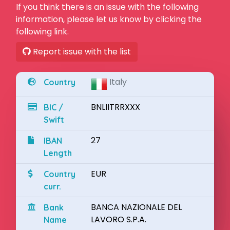
If you think there is an issue with the following
information, please let us know by clicking the
following link.
Report issue with the list
Italy
Country
BNLIITRRXXX
BIC /
Swift
27
IBAN
Length
EUR
Country
curr.
BANCA NAZIONALE DEL
Bank
LAVORO S.P.A.
Name