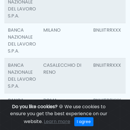
NAZIONALE
DEL LAVORO
S.P.A.
BANCA
MILANO
BNLIITRRXXX
NAZIONALE
DEL LAVORO
S.P.A.
BANCA
CASALECCHIO DI
BNLIITRRXXX
NAZIONALE
RENO
DEL LAVORO
S.P.A.
BANCA
ROMA
BNLIITRRXXX
Do you like cookies?
🍪 We use cookies to
NAZIONALE
ensure you get the best experience on our
DEL LAVORO
S.P.A.
website.
Learn more
I agree