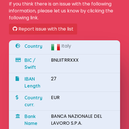
If you think there is an issue with the following
information, please let us know by clicking the
following link.
Report issue with the list
Italy
Country
BNLIITRRXXX
BIC /
Swift
27
IBAN
Length
EUR
Country
curr.
BANCA NAZIONALE DEL
Bank
LAVORO S.P.A.
Name