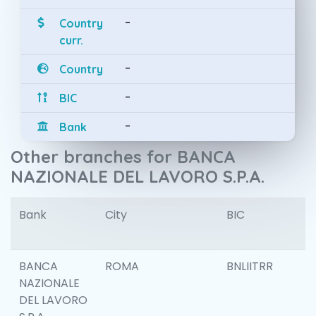
-
Country
curr.
-
Country
-
BIC
-
Bank
Other branches for BANCA
NAZIONALE DEL LAVORO S.P.A.
Bank
City
BIC
I
BANCA
ROMA
BNLIITRR
NAZIONALE
DEL LAVORO