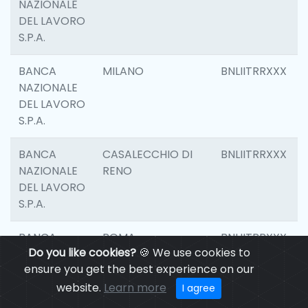
NAZIONALE
DEL LAVORO
S.P.A.
BANCA
MILANO
BNLIITRRXXX
NAZIONALE
DEL LAVORO
S.P.A.
BANCA
CASALECCHIO DI
BNLIITRRXXX
NAZIONALE
RENO
DEL LAVORO
S.P.A.
BANCA
ROMA
BNLIITRRXXX
Do you like cookies?
🍪 We use cookies to
NAZIONALE
ensure you get the best experience on our
DEL LAVORO
S.P.A.
website.
Learn more
I agree