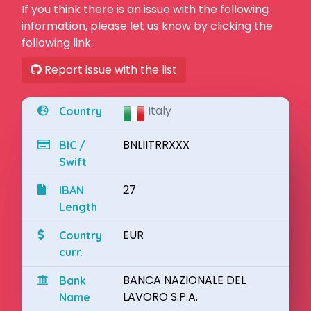
If you think there is an issue with the following
information, please let us know by clicking the
following link.
Report issue with the list
Italy
Country
BNLIITRRXXX
BIC /
Swift
27
IBAN
Length
EUR
Country
curr.
BANCA NAZIONALE DEL
Bank
LAVORO S.P.A.
Name