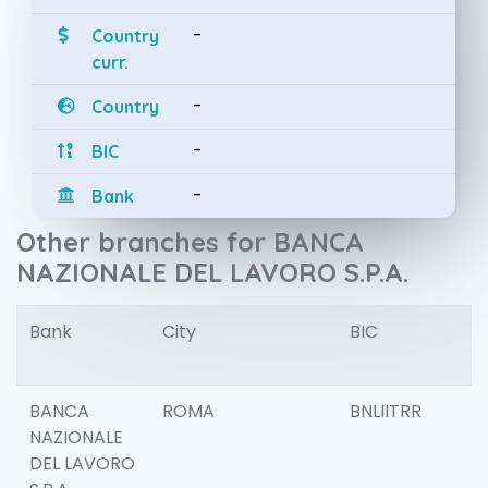
-
Country
curr.
-
Country
-
BIC
-
Bank
Other branches for BANCA
NAZIONALE DEL LAVORO S.P.A.
Bank
City
BIC
I
BANCA
ROMA
BNLIITRR
NAZIONALE
DEL LAVORO