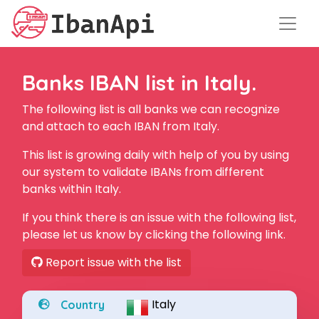
Banks IBAN list in Italy.
The following list is all banks we can recognize
and attach to each IBAN from Italy.
This list is growing daily with help of you by using
our system to validate IBANs from different
banks within Italy.
If you think there is an issue with the following list,
please let us know by clicking the following link.
Report issue with the list
Italy
Country