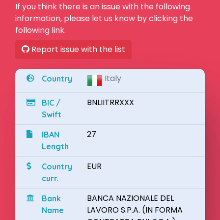
If you think there is an issue with the following
information, please let us know by clicking the
following link.
Report issue with the list
Italy
Country
BNLIITRRXXX
BIC /
Swift
27
IBAN
Length
EUR
Country
curr.
BANCA NAZIONALE DEL
Bank
LAVORO S.P.A. (IN FORMA
Name