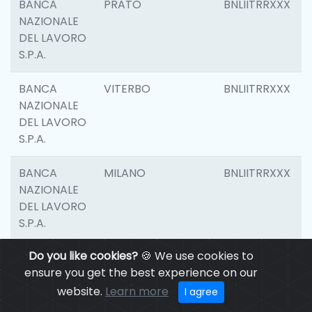
BANCA
PRATO
BNLIITRRXXX
NAZIONALE
DEL LAVORO
S.P.A.
BANCA
VITERBO
BNLIITRRXXX
NAZIONALE
DEL LAVORO
S.P.A.
BANCA
MILANO
BNLIITRRXXX
NAZIONALE
DEL LAVORO
S.P.A.
Do you like cookies?
🍪 We use cookies to
BANCA
CASALECCHIO DI
BNLIITRRXXX
ensure you get the best experience on our
NAZIONALE
RENO
DEL LAVORO
website.
Learn more
I agree
S.P.A.