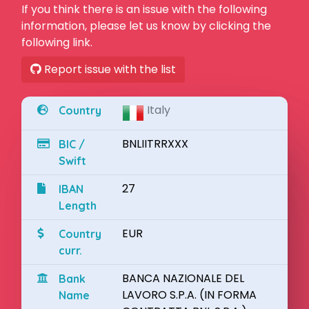
If you think there is an issue with the following
information, please let us know by clicking the
following link.
Report issue with the list
Italy
Country
BNLIITRRXXX
BIC /
Swift
27
IBAN
Length
EUR
Country
curr.
BANCA NAZIONALE DEL
Bank
LAVORO S.P.A. (IN FORMA
Name