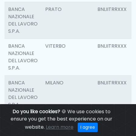
BANCA
PRATO
BNLIITRRXXX
NAZIONALE
DEL LAVORO
S.P.A.
BANCA
VITERBO
BNLIITRRXXX
NAZIONALE
DEL LAVORO
S.P.A.
BANCA
MILANO
BNLIITRRXXX
NAZIONALE
DEL LAVORO
S.P.A.
Do you like cookies?
🍪 We use cookies to
ensure you get the best experience on our
BANCA
CASALECCHIO DI
BNLIITRRXXX
NAZIONALE
RENO
website.
Learn more
I agree
DEL LAVORO