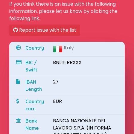
If you think there is an issue with the following
information, please let us know by clicking the
following link.
Report issue with the list
Italy
Country
BNLIITRRXXX
BIC /
Swift
27
IBAN
Length
EUR
Country
curr.
BANCA NAZIONALE DEL
Bank
LAVORO S.P.A. (IN FORMA
Name