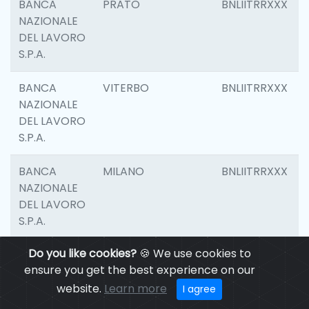
BANCA
PRATO
BNLIITRRXXX
NAZIONALE
DEL LAVORO
S.P.A.
BANCA
VITERBO
BNLIITRRXXX
NAZIONALE
DEL LAVORO
S.P.A.
BANCA
MILANO
BNLIITRRXXX
NAZIONALE
DEL LAVORO
S.P.A.
Do you like cookies?
🍪 We use cookies to
BANCA
CASALECCHIO DI
BNLIITRRXXX
ensure you get the best experience on our
NAZIONALE
RENO
DEL LAVORO
website.
Learn more
I agree
S.P.A.