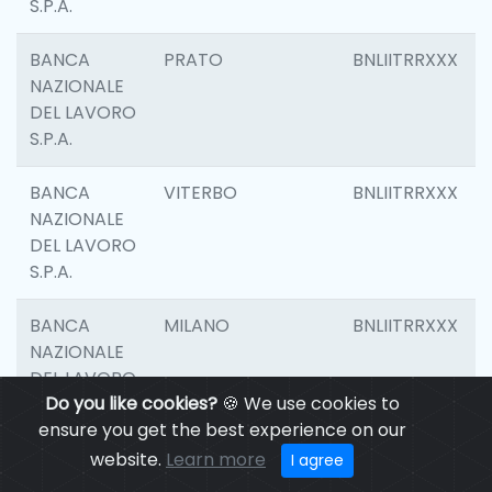
S.P.A.
BANCA
PRATO
BNLIITRRXXX
NAZIONALE
DEL LAVORO
S.P.A.
BANCA
VITERBO
BNLIITRRXXX
NAZIONALE
DEL LAVORO
S.P.A.
BANCA
MILANO
BNLIITRRXXX
NAZIONALE
DEL LAVORO
Do you like cookies?
🍪 We use cookies to
S.P.A.
ensure you get the best experience on our
BANCA
CASALECCHIO DI
BNLIITRRXXX
website.
Learn more
I agree
NAZIONALE
RENO