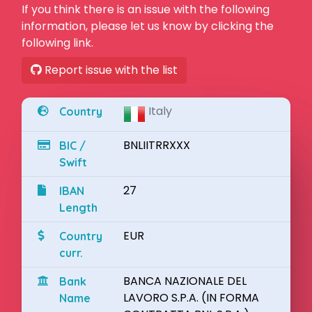
If you think there is an issue with the following
information, please let us know by clicking the
following link.
Report issue with the list
Italy
Country
BNLIITRRXXX
BIC /
Swift
27
IBAN
Length
EUR
Country
curr.
BANCA NAZIONALE DEL
Bank
LAVORO S.P.A. (IN FORMA
Name