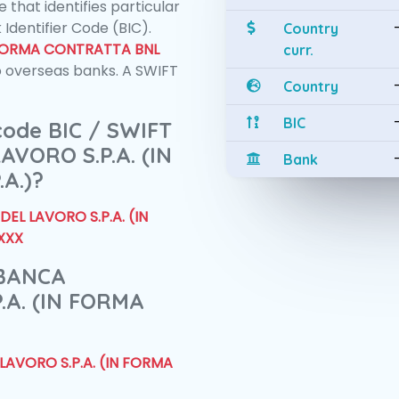
 that identifies particular
 Identifier Code (BIC).
Country
N FORMA CONTRATTA BNL
curr.
 overseas banks. A SWIFT
Country
BIC
 code BIC / SWIFT
VORO S.P.A. (IN
Bank
A.)?
EL LAVORO S.P.A. (IN
XXX
 BANCA
.A. (IN FORMA
LAVORO S.P.A. (IN FORMA