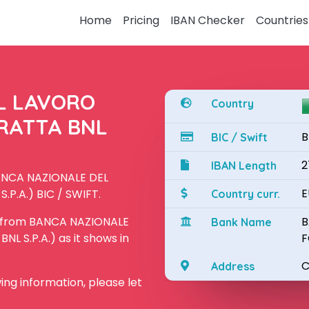
Home
Pricing
IBAN Checker
Countries
L LAVORO
Country
TRATTA BNL
B
BIC / Swift
2
IBAN Length
BANCA NAZIONALE DEL
E
P.A.) BIC / SWIFT.
Country curr.
N from BANCA NAZIONALE
B
Bank Name
L S.P.A.) as it shows in
F
C
Address
owing information, please let