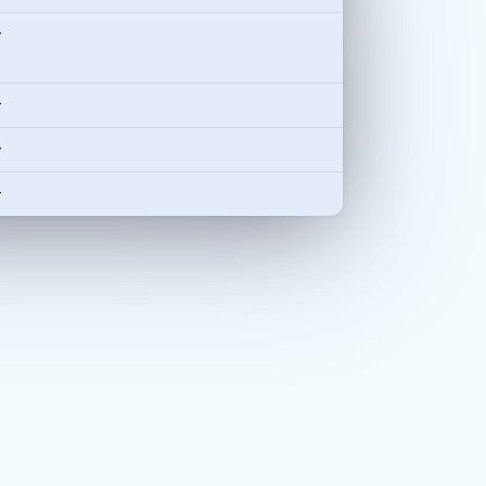
-
-
-
-