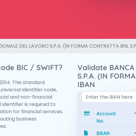
IONALE DEL LAVORO S.P.A. (IN FORMA CONTRATTA BNL S.P
 code BIC / SWIFT?
Validate BANC
S.P.A. (IN FORM
:2014. This standard
IBAN
niversal identifier code,
ncial and non-financial
 identifier is required to
tion for financial services.
Account
routing business
No.
es.
BBAN