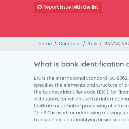
Report issue with the list
Home
Countries
Italy
BANCA NAZ
What is bank identification
BIC is the International Standard ISO 9362
specifies the elements and structure of a u
the business identifier code (BIC), for fina
institutions, for which such an international
facilitate automated processing of informa
The BIC is used for addressing messages, 
transactions and identifying business parti