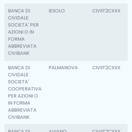
BANCA DI
IESOLO
CIVIIT2CXXX
3
CIVIDALE
SOCIETA' PER
AZIONI O IN
FORMA
ABBREVIATA
CIVIBANK
BANCA DI
PALMANOVA
CIVIIT2CXXX
6
CIVIDALE
SOCIETA'
COOPERATIVA
PER AZIONI O
IN FORMA
ABBREVIATA
CIVIBANK
BANCA DI
AVIANO
CIVIIT2CXXX
6