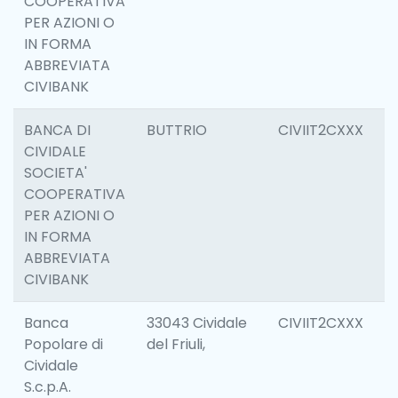
COOPERATIVA
PER AZIONI O
IN FORMA
ABBREVIATA
CIVIBANK
BANCA DI
BUTTRIO
CIVIIT2CXXX
6
CIVIDALE
SOCIETA'
COOPERATIVA
PER AZIONI O
IN FORMA
ABBREVIATA
CIVIBANK
Banca
33043 Cividale
CIVIIT2CXXX
6
Popolare di
del Friuli,
Cividale
S.c.p.A.