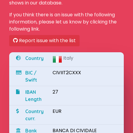
shows in our database.
If you think there is an issue with the following
information, please let us know by clicking the
following link.
Report issue with the list
Italy
Country
CIVIIT2CXXX
BIC /
Swift
27
IBAN
Length
EUR
Country
curr.
BANCA DI CIVIDALE
Bank