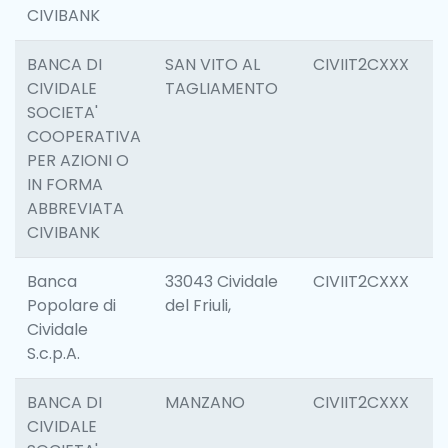
CIVIBANK
BANCA DI
SAN VITO AL
CIVIIT2CXXX
6
CIVIDALE
TAGLIAMENTO
SOCIETA'
COOPERATIVA
PER AZIONI O
IN FORMA
ABBREVIATA
CIVIBANK
Banca
33043 Cividale
CIVIIT2CXXX
1
Popolare di
del Friuli,
Cividale
S.c.p.A.
BANCA DI
MANZANO
CIVIIT2CXXX
6
CIVIDALE