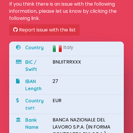
If you think there is an issue with the following
information, please let us know by clicking the
following link.
Report issue with the list
Italy
Country
BNLIITRRXXX
BIC /
Swift
27
IBAN
Length
EUR
Country
curr.
BANCA NAZIONALE DEL
Bank
LAVORO S.P.A. (IN FORMA
Name