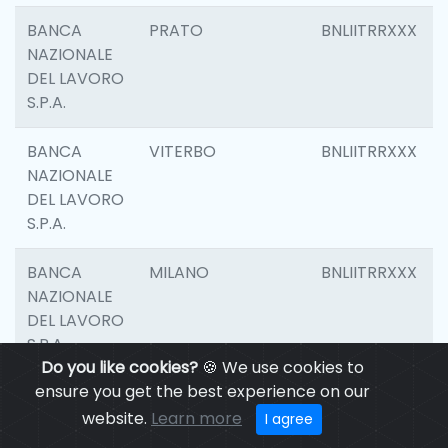
BANCA
PRATO
BNLIITRRXXX
NAZIONALE
DEL LAVORO
S.P.A.
BANCA
VITERBO
BNLIITRRXXX
NAZIONALE
DEL LAVORO
S.P.A.
BANCA
MILANO
BNLIITRRXXX
NAZIONALE
DEL LAVORO
S.P.A.
Do you like cookies?
🍪 We use cookies to
ensure you get the best experience on our
BANCA
CASALECCHIO DI
BNLIITRRXXX
NAZIONALE
RENO
website.
Learn more
I agree
DEL LAVORO