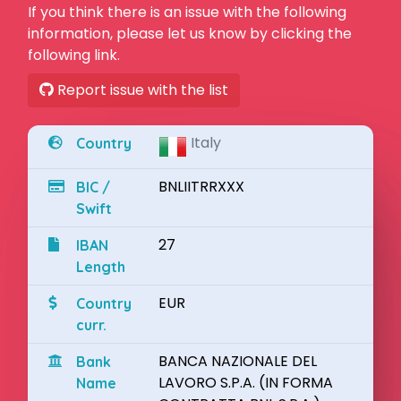
If you think there is an issue with the following
information, please let us know by clicking the
following link.
Report issue with the list
Italy
Country
BNLIITRRXXX
BIC /
Swift
27
IBAN
Length
EUR
Country
curr.
BANCA NAZIONALE DEL
Bank
LAVORO S.P.A. (IN FORMA
Name