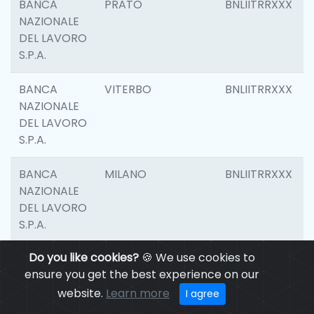
BANCA
PRATO
BNLIITRRXXX
NAZIONALE
DEL LAVORO
S.P.A.
BANCA
VITERBO
BNLIITRRXXX
NAZIONALE
DEL LAVORO
S.P.A.
BANCA
MILANO
BNLIITRRXXX
NAZIONALE
DEL LAVORO
S.P.A.
Do you like cookies?
🍪 We use cookies to
BANCA
CASALECCHIO DI
BNLIITRRXXX
ensure you get the best experience on our
NAZIONALE
RENO
DEL LAVORO
website.
Learn more
I agree
S.P.A.