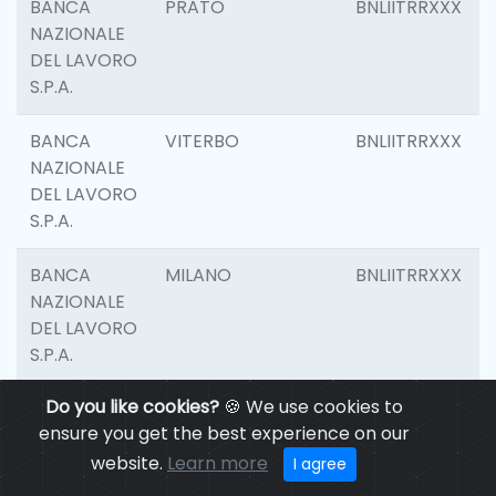
BANCA
PRATO
BNLIITRRXXX
NAZIONALE
DEL LAVORO
S.P.A.
BANCA
VITERBO
BNLIITRRXXX
NAZIONALE
DEL LAVORO
S.P.A.
BANCA
MILANO
BNLIITRRXXX
NAZIONALE
DEL LAVORO
S.P.A.
Do you like cookies?
🍪 We use cookies to
BANCA
CASALECCHIO DI
BNLIITRRXXX
ensure you get the best experience on our
NAZIONALE
RENO
DEL LAVORO
website.
Learn more
I agree
S.P.A.