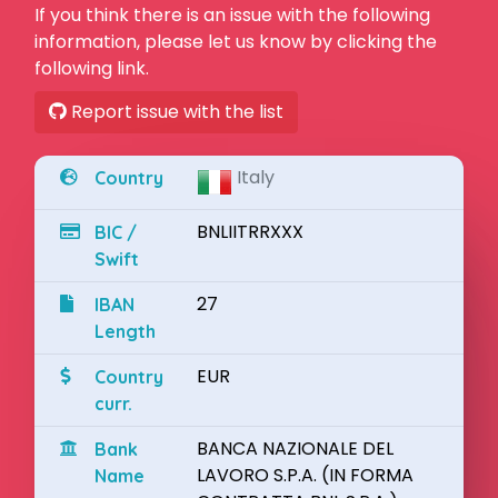
If you think there is an issue with the following
information, please let us know by clicking the
following link.
Report issue with the list
Italy
Country
BNLIITRRXXX
BIC /
Swift
27
IBAN
Length
EUR
Country
curr.
BANCA NAZIONALE DEL
Bank
LAVORO S.P.A. (IN FORMA
Name