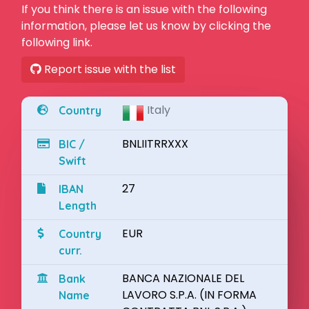
If you think there is an issue with the following
information, please let us know by clicking the
following link.
Report issue with the list
Italy
Country
BNLIITRRXXX
BIC /
Swift
27
IBAN
Length
EUR
Country
curr.
BANCA NAZIONALE DEL
Bank
LAVORO S.P.A. (IN FORMA
Name