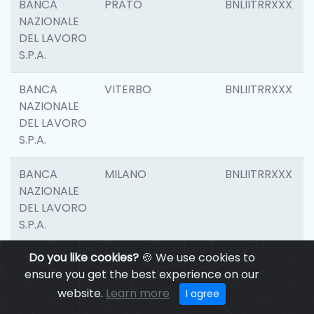
BANCA
PRATO
BNLIITRRXXX
NAZIONALE
DEL LAVORO
S.P.A.
BANCA
VITERBO
BNLIITRRXXX
NAZIONALE
DEL LAVORO
S.P.A.
BANCA
MILANO
BNLIITRRXXX
NAZIONALE
DEL LAVORO
S.P.A.
Do you like cookies?
🍪 We use cookies to
BANCA
CASALECCHIO DI
BNLIITRRXXX
ensure you get the best experience on our
NAZIONALE
RENO
DEL LAVORO
website.
Learn more
I agree
S.P.A.