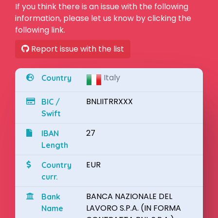
If you think there is an issue with the following
information, please let us know by clicking the
following link.
Report issue with the list
Italy
Country
BNLIITRRXXX
BIC /
Swift
27
IBAN
Length
EUR
Country
curr.
BANCA NAZIONALE DEL
Bank
LAVORO S.P.A. (IN FORMA
Name