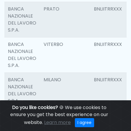
BANCA
PRATO
BNLIITRRXXX
NAZIONALE
DEL LAVORO
S.P.A.
BANCA
VITERBO
BNLIITRRXXX
NAZIONALE
DEL LAVORO
S.P.A.
BANCA
MILANO
BNLIITRRXXX
NAZIONALE
DEL LAVORO
S.P.A.
Do you like cookies?
🍪 We use cookies to
ensure you get the best experience on our
BANCA
CASALECCHIO DI
BNLIITRRXXX
NAZIONALE
RENO
website.
Learn more
I agree
DEL LAVORO