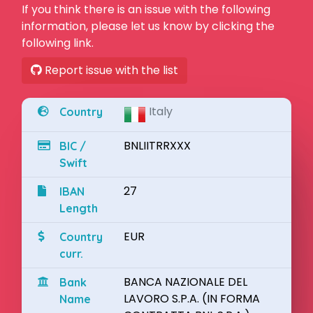
If you think there is an issue with the following
information, please let us know by clicking the
following link.
Report issue with the list
Italy
Country
BNLIITRRXXX
BIC /
Swift
27
IBAN
Length
EUR
Country
curr.
BANCA NAZIONALE DEL
Bank
LAVORO S.P.A. (IN FORMA
Name