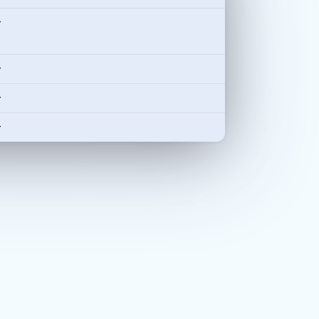
-
-
-
-