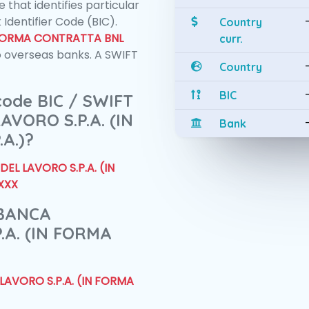
 that identifies particular
 Identifier Code (BIC).
Country
N FORMA CONTRATTA BNL
curr.
 overseas banks. A SWIFT
Country
BIC
 code BIC / SWIFT
VORO S.P.A. (IN
Bank
A.)?
EL LAVORO S.P.A. (IN
XXX
 BANCA
.A. (IN FORMA
LAVORO S.P.A. (IN FORMA