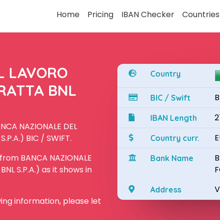
Home
Pricing
IBAN Checker
Countries
L LAVORO
Country
TRATTA BNL
B
BIC / Swift
2
IBAN Length
BANCA NAZIONALE DEL
E
P.A.) BIC / SWIFT.
Country curr.
N from BANCA NAZIONALE
B
Bank Name
L S.P.A.) as it shows in
F
V
Address
owing information, please let