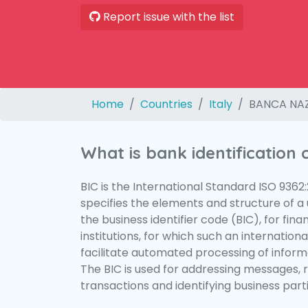
Report issue with the list
Home
Countries
Italy
BANCA NAZ
What is bank identification
BIC is the International Standard ISO 9362
specifies the elements and structure of a u
the business identifier code (BIC), for fina
institutions, for which such an international
facilitate automated processing of informa
The BIC is used for addressing messages, 
transactions and identifying business parti