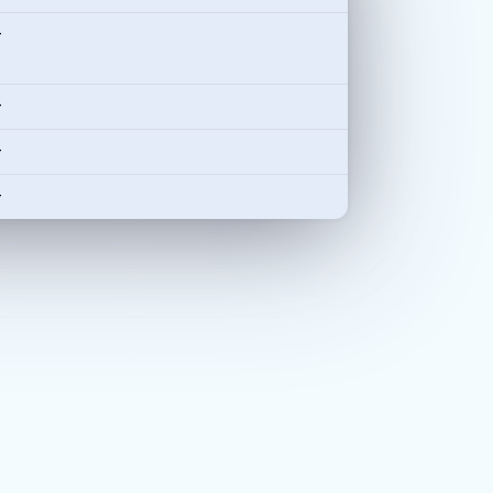
-
-
-
-