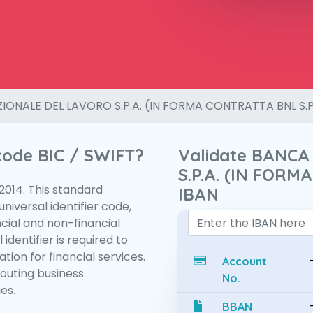
IONALE DEL LAVORO S.P.A. (IN FORMA CONTRATTA BNL S.P
 code BIC / SWIFT?
Validate BANC
S.P.A. (IN FORM
:2014. This standard
IBAN
niversal identifier code,
ncial and non-financial
 identifier is required to
tion for financial services.
Account
routing business
No.
es.
BBAN