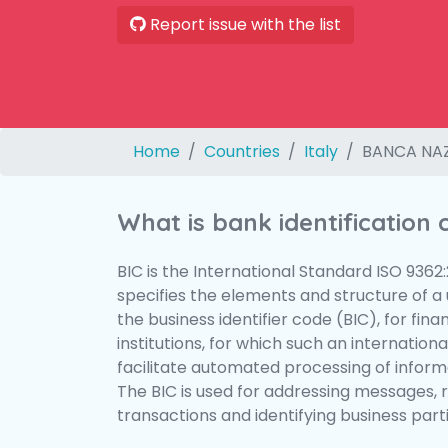
Report issue with the list
Home
Countries
Italy
BANCA NAZ
What is bank identification
BIC is the International Standard ISO 9362
specifies the elements and structure of a u
the business identifier code (BIC), for fina
institutions, for which such an international
facilitate automated processing of informa
The BIC is used for addressing messages, 
transactions and identifying business parti