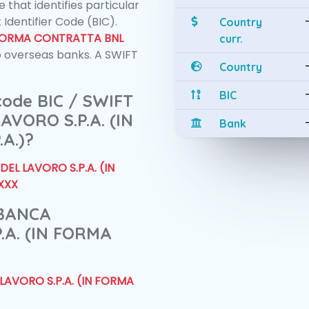
 that identifies particular
 Identifier Code (BIC).
Country
N FORMA CONTRATTA BNL
curr.
 overseas banks. A SWIFT
Country
BIC
 code BIC / SWIFT
VORO S.P.A. (IN
Bank
A.)?
EL LAVORO S.P.A. (IN
XXX
 BANCA
.A. (IN FORMA
LAVORO S.P.A. (IN FORMA