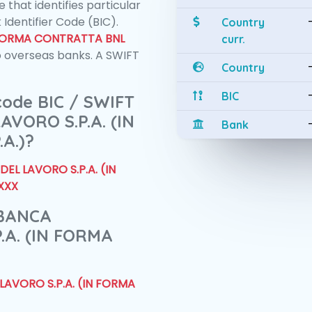
 that identifies particular
 Identifier Code (BIC).
Country
N FORMA CONTRATTA BNL
curr.
 overseas banks. A SWIFT
Country
BIC
 code BIC / SWIFT
VORO S.P.A. (IN
Bank
A.)?
EL LAVORO S.P.A. (IN
XXX
 BANCA
.A. (IN FORMA
LAVORO S.P.A. (IN FORMA