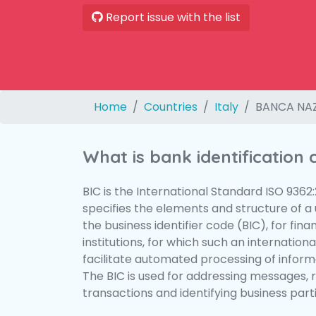
Report issue with the list
Home
Countries
Italy
BANCA NAZ
What is bank identification
BIC is the International Standard ISO 9362
specifies the elements and structure of a u
the business identifier code (BIC), for fina
institutions, for which such an international
facilitate automated processing of informa
The BIC is used for addressing messages, 
transactions and identifying business parti