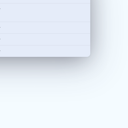
-
-
-
-