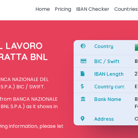
Home
Pricing
IBAN Checker
Countries
L LAVORO
Country
TRATTA BNL
B
BIC / Swift
2
IBAN Length
BANCA NAZIONALE DEL
E
P.A.) BIC / SWIFT.
Country curr.
N from BANCA NAZIONALE
B
Bank Name
L S.P.A.) as it shows in
F
C
Address
owing information, please let