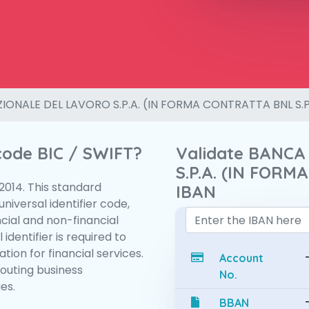
IONALE DEL LAVORO S.P.A. (IN FORMA CONTRATTA BNL S.P
 code BIC / SWIFT?
Validate BANC
S.P.A. (IN FORM
:2014. This standard
IBAN
niversal identifier code,
ncial and non-financial
 identifier is required to
tion for financial services.
Account
routing business
No.
es.
BBAN