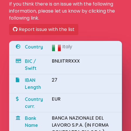
If you think there is an issue with the following
information, please let us know by clicking the
following link.
Report issue with the list
Italy
Country
BNLIITRRXXX
BIC /
Swift
27
IBAN
Length
EUR
Country
curr.
BANCA NAZIONALE DEL
Bank
LAVORO S.P.A. (IN FORMA
Name