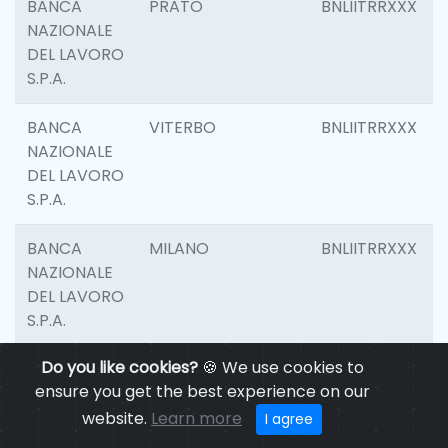
BANCA
PRATO
BNLIITRRXXX
NAZIONALE
DEL LAVORO
S.P.A.
BANCA
VITERBO
BNLIITRRXXX
NAZIONALE
DEL LAVORO
S.P.A.
BANCA
MILANO
BNLIITRRXXX
NAZIONALE
DEL LAVORO
S.P.A.
Do you like cookies?
🍪 We use cookies to
BANCA
CASALECCHIO DI
BNLIITRRXXX
ensure you get the best experience on our
NAZIONALE
RENO
DEL LAVORO
website.
Learn more
I agree
S.P.A.