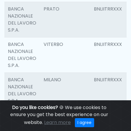
BANCA
PRATO
BNLIITRRXXX
NAZIONALE
DEL LAVORO
S.P.A.
BANCA
VITERBO
BNLIITRRXXX
NAZIONALE
DEL LAVORO
S.P.A.
BANCA
MILANO
BNLIITRRXXX
NAZIONALE
DEL LAVORO
S.P.A.
Do you like cookies?
🍪 We use cookies to
ensure you get the best experience on our
BANCA
CASALECCHIO DI
BNLIITRRXXX
NAZIONALE
RENO
website.
Learn more
I agree
DEL LAVORO