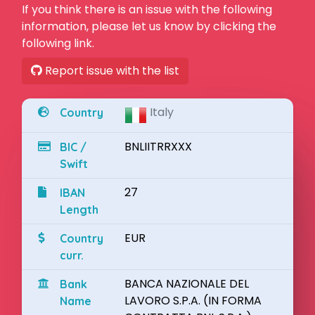
If you think there is an issue with the following
information, please let us know by clicking the
following link.
Report issue with the list
Italy
Country
BNLIITRRXXX
BIC /
Swift
27
IBAN
Length
EUR
Country
curr.
BANCA NAZIONALE DEL
Bank
LAVORO S.P.A. (IN FORMA
Name