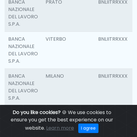
BANCA
PRATO
BNLIITRRXXX
NAZIONALE
DEL LAVORO
S.P.A.
BANCA
VITERBO
BNLIITRRXXX
NAZIONALE
DEL LAVORO
S.P.A.
BANCA
MILANO
BNLIITRRXXX
NAZIONALE
DEL LAVORO
S.P.A.
Do you like cookies?
🍪 We use cookies to
BANCA
CASALECCHIO DI
BNLIITRRXXX
ensure you get the best experience on our
NAZIONALE
RENO
DEL LAVORO
website.
Learn more
I agree
S.P.A.