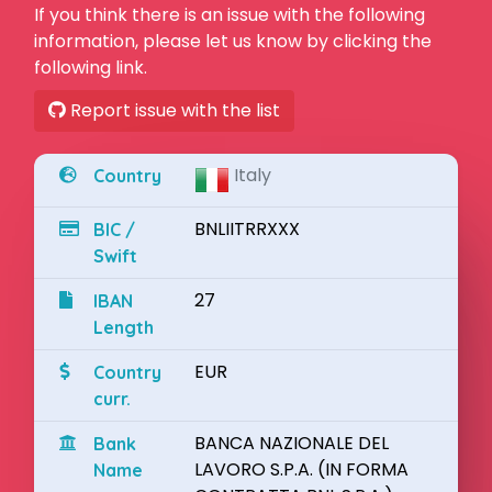
If you think there is an issue with the following
information, please let us know by clicking the
following link.
Report issue with the list
Italy
Country
BNLIITRRXXX
BIC /
Swift
27
IBAN
Length
EUR
Country
curr.
BANCA NAZIONALE DEL
Bank
LAVORO S.P.A. (IN FORMA
Name