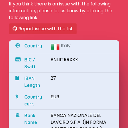
If you think there is an issue with the following
information, please let us know by clicking the
following link.
Report issue with the list
Italy
Country
BNLIITRRXXX
BIC /
Swift
27
IBAN
Length
EUR
Country
curr.
BANCA NAZIONALE DEL
Bank
LAVORO S.P.A. (IN FORMA
Name