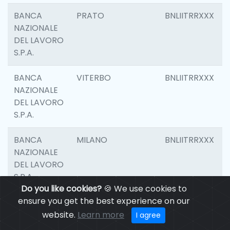
BANCA
PRATO
BNLIITRRXXX
NAZIONALE
DEL LAVORO
S.P.A.
BANCA
VITERBO
BNLIITRRXXX
NAZIONALE
DEL LAVORO
S.P.A.
BANCA
MILANO
BNLIITRRXXX
NAZIONALE
DEL LAVORO
S.P.A.
Do you like cookies?
🍪 We use cookies to
ensure you get the best experience on our
BANCA
CASALECCHIO DI
BNLIITRRXXX
NAZIONALE
RENO
website.
Learn more
I agree
DEL LAVORO