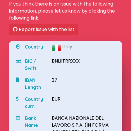
If you think there is an issue with the following
information, please let us know by clicking the
following link.
Report issue with the list
Italy
Country
BNLIITRRXXX
BIC /
Swift
27
IBAN
Length
EUR
Country
curr.
BANCA NAZIONALE DEL
Bank
LAVORO S.P.A. (IN FORMA
Name