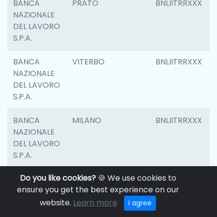
BANCA
PRATO
BNLIITRRXXX
NAZIONALE
DEL LAVORO
S.P.A.
BANCA
VITERBO
BNLIITRRXXX
NAZIONALE
DEL LAVORO
S.P.A.
BANCA
MILANO
BNLIITRRXXX
NAZIONALE
DEL LAVORO
S.P.A.
Do you like cookies?
🍪 We use cookies to
BANCA
CASALECCHIO DI
BNLIITRRXXX
ensure you get the best experience on our
NAZIONALE
RENO
DEL LAVORO
website.
Learn more
I agree
S.P.A.