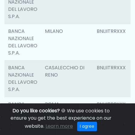
NAZIONALE
DEL LAVORO
S.P.A.
BANCA
MILANO
BNLIITRRXXX
NAZIONALE
DEL LAVORO
S.P.A.
BANCA
CASALECCHIO DI
BNLIITRRXXX
NAZIONALE
RENO
DEL LAVORO
S.P.A.
BANCA
ROMA
BNLIITRRXXX
Do you like cookies?
🍪 We use cookies to
NAZIONALE
ensure you get the best experience on our
DEL LAVORO
S.P.A.
website.
Learn more
I agree