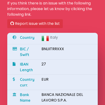
If you think there is an issue with the following
information, please let us know by clicking the
following link.
Report issue with the list
Italy
Country
BNLIITRRXXX
BIC /
Swift
27
IBAN
Length
EUR
Country
curr.
BANCA NAZIONALE DEL
Bank
LAVORO S.P.A.
Name