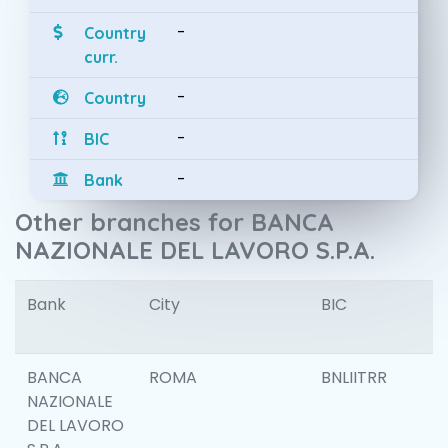
-
Country
curr.
-
Country
-
BIC
-
Bank
Other branches for BANCA
NAZIONALE DEL LAVORO S.P.A.
Bank
City
BIC
I
BANCA
ROMA
BNLIITRR
NAZIONALE
DEL LAVORO