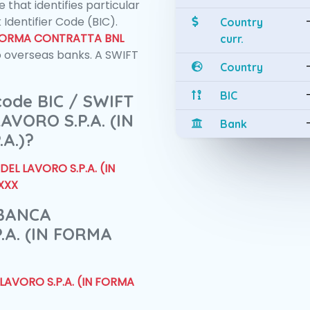
 that identifies particular
 Identifier Code (BIC).
Country
N FORMA CONTRATTA BNL
curr.
 overseas banks. A SWIFT
Country
BIC
 code BIC / SWIFT
VORO S.P.A. (IN
Bank
A.)?
EL LAVORO S.P.A. (IN
XXX
 BANCA
.A. (IN FORMA
LAVORO S.P.A. (IN FORMA