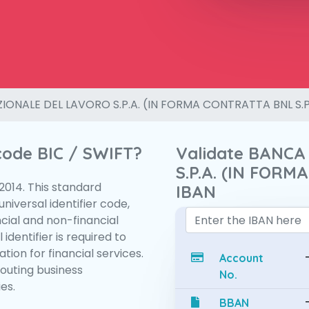
IONALE DEL LAVORO S.P.A. (IN FORMA CONTRATTA BNL S.P
 code BIC / SWIFT?
Validate BANC
S.P.A. (IN FORM
:2014. This standard
IBAN
niversal identifier code,
ncial and non-financial
 identifier is required to
tion for financial services.
Account
routing business
No.
es.
BBAN