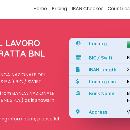
Home
Pricing
IBAN Checker
Countries
L LAVORO
Country
TRATTA BNL
B
BIC / Swift
2
IBAN Length
BANCA NAZIONALE DEL
E
P.A.) BIC / SWIFT.
Country curr.
N from BANCA NAZIONALE
B
Bank Name
L S.P.A.) as it shows in
F
V
Address
owing information, please let