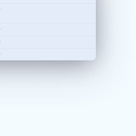
-
-
-
-