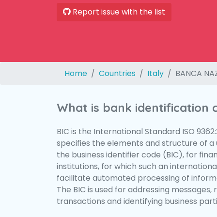
Report issue with the list
Home
Countries
Italy
BANCA NAZ
What is bank identification
BIC is the International Standard ISO 9362
specifies the elements and structure of a u
the business identifier code (BIC), for fina
institutions, for which such an international
facilitate automated processing of informa
The BIC is used for addressing messages, 
transactions and identifying business parti